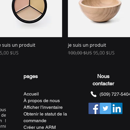
Aperçu rapide
Aperçu rapide
e suis un produit
je suis un produit
rix
Prix original
Prix promotionn
5,00 $US
100,00 $US
95,00 $US
pages
Nous
contacter
Accueil
(509) 727-540
À propos de nous
Afficher l'inventaire
ous
Obtenir le statut de la
 de
n !
commande
rni
Créer une ARM