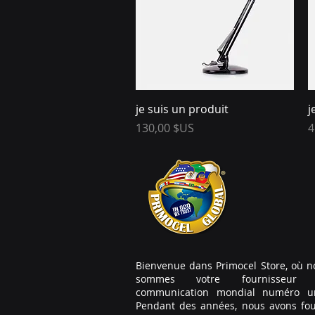
Aperçu rapide
je suis un produit
j
Prix
P
130,00 $US
4
Bienvenue dans Primocel Store, où n
sommes votre fournisseur
communication mondial numéro u
Pendant des années, nous avons fou