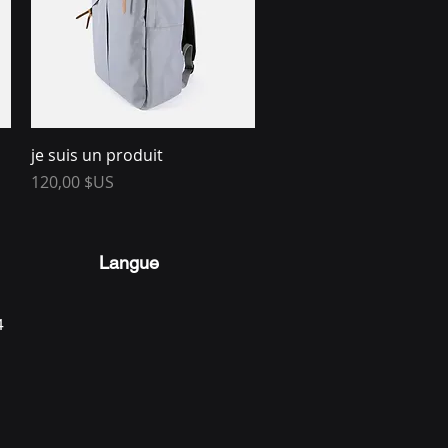
Aperçu rapide
je suis un produit
el
Prix
120,00 $US
Langue
4