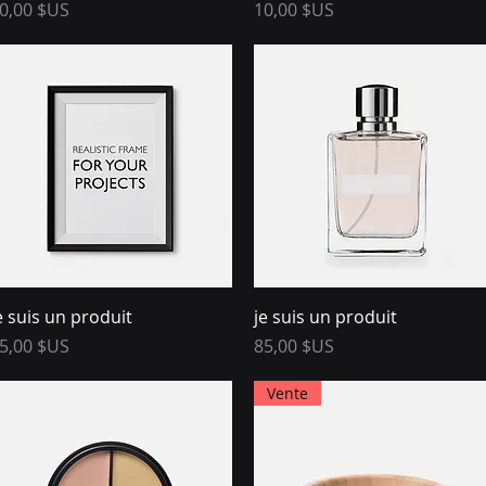
rix
Prix
0,00 $US
10,00 $US
Aperçu rapide
Aperçu rapide
e suis un produit
je suis un produit
rix
Prix
5,00 $US
85,00 $US
Vente