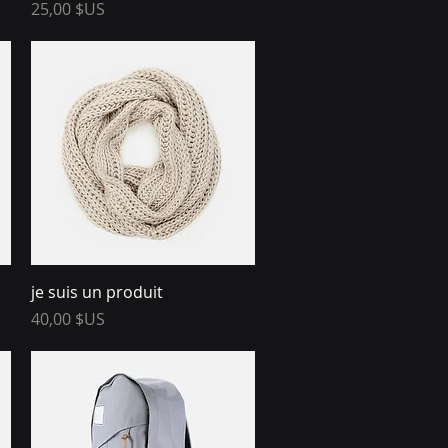
Prix
25,00 $US
Aperçu rapide
je suis un produit
Prix
40,00 $US