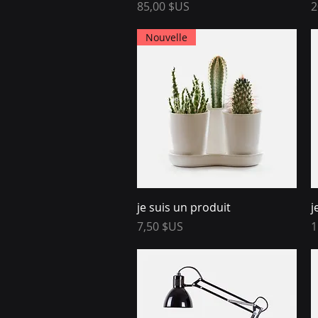
Prix
P
85,00 $US
2
Nouvelle
Aperçu rapide
je suis un produit
j
Prix
P
7,50 $US
1