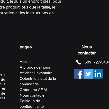
duit. Je suis un endroit idéal pour 
excellent moyen de 
Fournir des informa
rassurer vos clients
e produit, tels que la taille, le 
d'expédition est un
confiance.
tretien et les instructions de 
confiance et de rass
acheter chez vous e
pages
Nous
contacter
Accueil
(509) 727-540
À propos de nous
Afficher l'inventaire
ous
Obtenir le statut de la
 de
n !
commande
rni
Créer une ARM
 de
Nous contacter
vers
Politique de
confidentialité