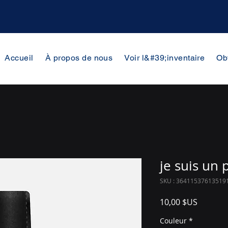
Accueil
À propos de nous
Voir l&#39;inventaire
Ob
je suis un 
SKU : 36411537613519
Prix
10,00 $US
Couleur
*