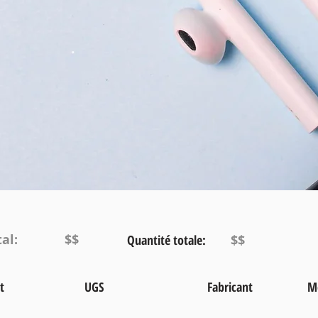
al:
$$
Quantité totale:
$$
t
UGS
Fabricant
M