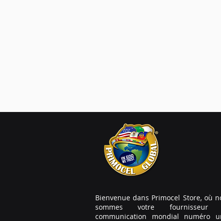
Bienvenue dans Primocel Store, où n
sommes votre fournisseur
communication mondial numéro u