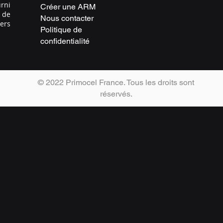
rni
Créer une ARM
 de
Nous contacter
vers
Politique de
confidentialité
© 2022 Primocel France. Tous les droits sont
réservés.