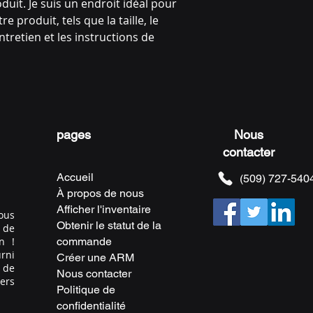
duit. Je suis un endroit idéal pour 
acheter chez vous e
e produit, tels que la taille, le 
tretien et les instructions de 
pages
Nous
contacter
Accueil
(509) 727-540
À propos de nous
Afficher l'inventaire
ous
Obtenir le statut de la
 de
n !
commande
rni
Créer une ARM
 de
Nous contacter
vers
Politique de
confidentialité