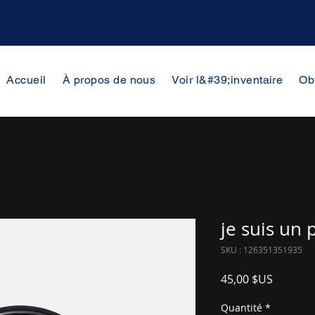
Accueil
À propos de nous
Voir l&#39;inventaire
Ob
je suis un 
SKU : 126351351935
Prix
45,00 $US
Quantité
*