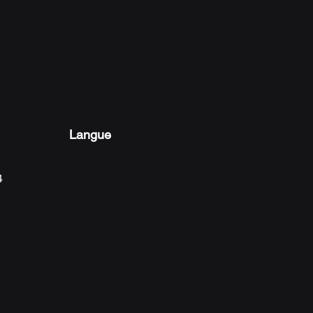
n toute confiance.
Langue
4